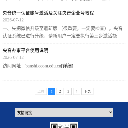
Safari等）。过低版本IE内核浏览器可能出现页面显示问题1、
央音统一认证账号激活及关注央音企业号教程
登录访问网址：i.ccom.edu.cn出现央音统一身...
[详细]
2026-07-12
一、先把微信升级至最新版 （很重要，一定要检查）。央音
认证系统已进行升级，请新用户一定要执行第三步激活操
作，自行设置登陆密码及绑定手机号，否则将无法有登陆所
央音办事平台使用说明
有系统（只需激活一次）。 二、使用微信客...
[详细]
2026-07-12
访问网址：banshi.ccom.edu.cn
[详细]
上页
1
2
3
4
下页