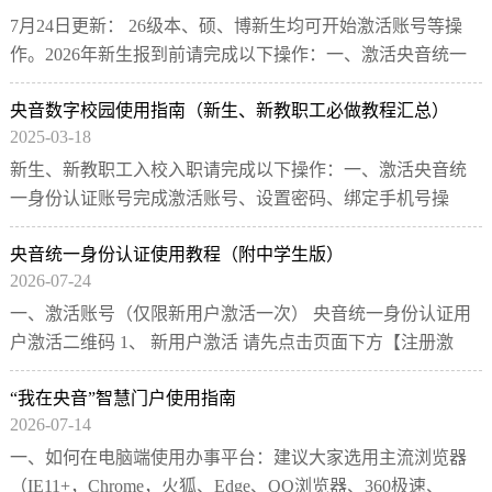
7月24日更新： 26级本、硕、博新生均可开始激活账号等操
作。2026年新生报到前请完成以下操作：一、激活央音统一
身份认证账号完成激活账号、设置密码、绑定手机号操作。
央音数字校园使用指南（新生、新教职工必做教程汇总）
二、关注央音企业号（本升研、硕升博新生请...
[详细]
2025-03-18
新生、新教职工入校入职请完成以下操作：一、激活央音统
一身份认证账号完成激活账号、设置密码、绑定手机号操
作。二、关注央音企业号（本升研、硕升博新生、教职工切
​央音统一身份认证使用教程（附中学生版）
换工号、可在激活账号后使用身份切换功能）成...
[详细]
2026-07-24
一、激活账号（仅限新用户激活一次） 央音统一身份认证用
户激活二维码 1、 新用户激活 请先点击页面下方【注册激
活】。 2、开始身份验证 输入：一卡通号（工号/学号）与身
“我在央音”智慧门户使用指南
份证证件号.....
[详细]
2026-07-14
一、如何在电脑端使用办事平台：建议大家选用主流浏览器
（IE11+，Chrome，火狐、Edge、QQ浏览器、360极速、